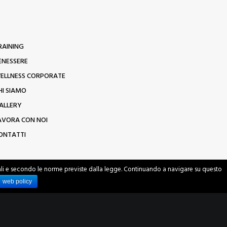
RAINING
ENESSERE
ELLNESS CORPORATE
HI SIAMO
ALLERY
AVORA CON NOI
ONTATTI
sonali e secondo le norme previste dalla legge. Continuando a navigare su questo
web policy