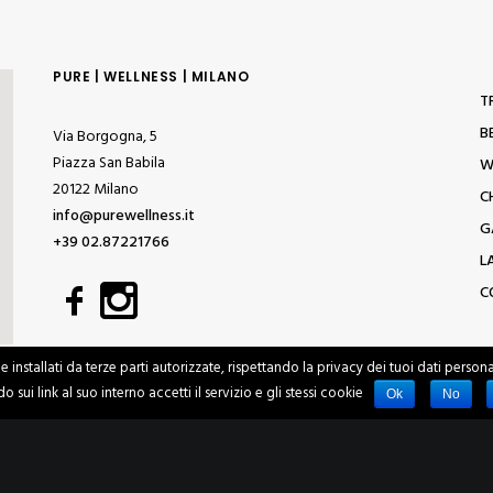
PURE | WELLNESS | MILANO
T
B
Via Borgogna, 5
Piazza San Babila
W
20122 Milano
C
info@purewellness.it
G
+39 02.87221766
L
C
e installati da terze parti autorizzate, rispettando la privacy dei tuoi dati per
o sui link al suo interno accetti il servizio e gli stessi cookie
Ok
No
© 2018 – PURE WELLNESS MILANO – P. IVA 08581020966 –
Policy Privacy