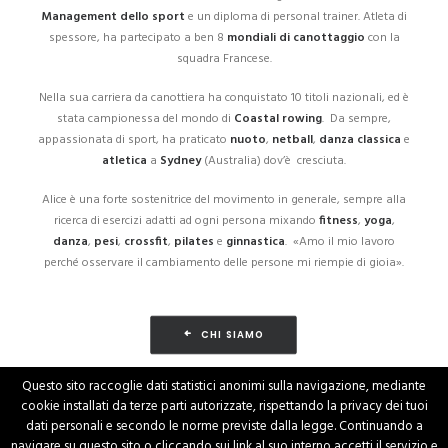
Management dello sport
e un diploma di personal trainer. Atleta di
spessore, ha partecipato a ben 8
mondiali di canottaggio
con la
squadra Francese.
Nella sua carriera da canottiera ha conquistato 10 titoli nazionali, ed è
stata campionessa del mondo di
Coastal rowing
. Da sempre,
appassionata di sport, ha praticato
nuoto
,
netball
,
danza classica
e
atletica
a
Sydney
(Australia) dov’è cresciuta.
Alice è una forte sostenitrice del movimento in generale, sempre alla
ricerca di esercizi adatti ad ogni persona mixando
fitness
,
yoga
,
danza
,
pesi
,
crossfit
,
pilates
e
ginnastica
. «Amo il mio lavoro
perché osservare il cambiamento delle persone mi riempie di gioia».
CHI SIAMO
Questo sito raccoglie dati statistici anonimi sulla navigazione, mediante
cookie installati da terze parti autorizzate, rispettando la privacy dei tuoi
dati personali e secondo le norme previste dalla legge. Continuando a
navigare su questo sito o cliccando sui link al suo interno accetti il servizio e