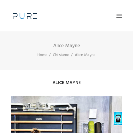
Alice Mayne
TRAINING
Home
Chi siamo
Alice Mayne
BENESSERE
WELLNESS CORPORATE
CHI SIAMO
ALICE MAYNE
GALLERY
LAVORA CON NOI
CONTATTI